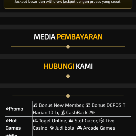
Jackpot besar dan withdraw jackpot dengan proses yang cepat.
MEDIA
PEMBAYARAN
HUBUNGI
KAMI
🎁 Bonus New Member, 🎁 Bonus DEPOSIT
⭐Promo
Harian 10rb, 💰 CashBack 7%
⭐Hot
🎱 Togel Online, 🔱 Slot Gacor, 🎲 Live
Games
Casino, ⚽ Judi bola, 🎮 Arcade Games
⭐Min